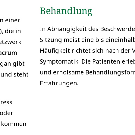
Behandlung
n einer
In Abhängigkeit des Beschwerde
, die in
Sitzung meist eine bis eineinhal
etzwerk
Häufigkeit richtet sich nach der
acrum
Symptomatik. Die Patienten erle
rgan gibt
und erholsame Behandlungsform
 und steht
Erfahrungen.
ress,
 oder
en kommen