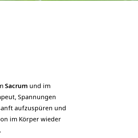
am
Sacrum
und im
apeut, Spannungen
 sanft aufzuspüren und
ion im Körper wieder
.